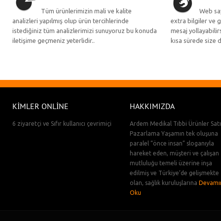
Tüm ürünlerimizin mali ve kalite
Web say
analizleri yapılmış olup ürün tercihlerinde
extra bilgiler ve g
istediğiniz tüm analizlerimizi sunuyoruz bu konuda
mesaj yollayabilirs
iletişime geçmeniz yeterlidir..
kısa sürede size 
KIMLER ONLINE
HAKKIMIZDA
6 ziyaretçi ve Sıfır kullanıcı çevrimiçi
Ardem Medikal Tıbbi Ürünler Satı
Pazarlama Yaşamın tek oluşuna
paralel “önce insan” sloganıyla
hareket eden, müşteri ve çalışan
mutluluğu temeli üzerine inşa
edilmiş ve Türkiye’de gelişmekte
olan, sağlık kuruluşlarına
Devamı
Oku